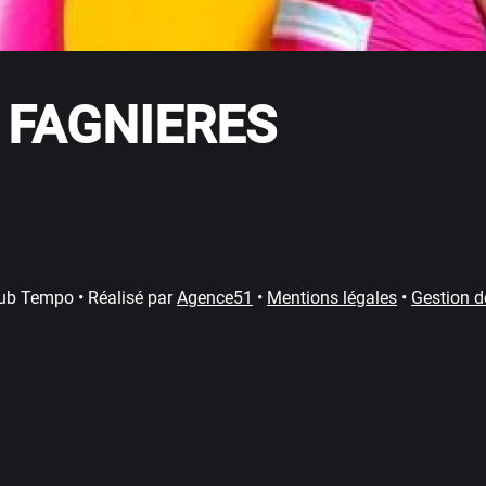
 FAGNIERES
ub Tempo • Réalisé par
Agence51
•
Mentions légales
•
Gestion d